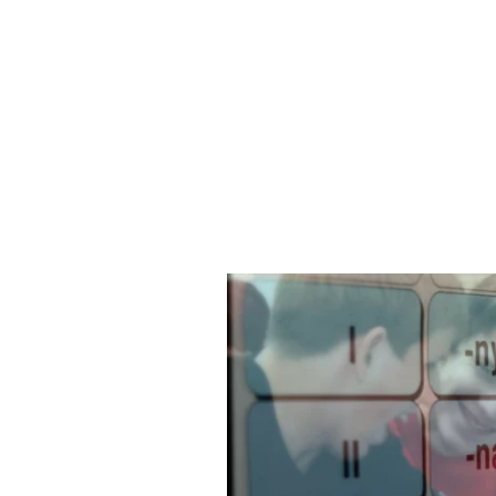
pokusů ve školní lab
online s možností 
či mobilu
(tištěn
KO