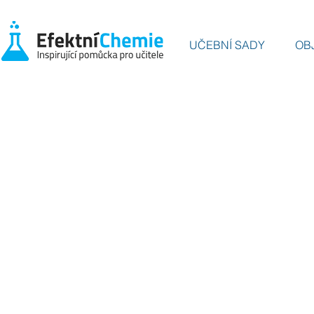
UČEBNÍ SADY
OB
EFE
ANORGAN
Vítězná práce cel
30 efektních pokusů an
pokusů, učebnice, pra